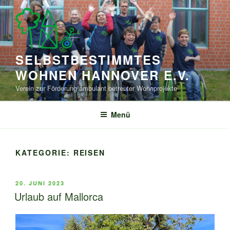
Zum
Inhalt
springen
SELBSTBESTIMMTES
WOHNEN HANNOVER E.V.
Verein zur Förderung ambulant betreuter Wohnprojekte
Menü
KATEGORIE:
REISEN
VERÖFFENTLICHT
20. JUNI 2023
AM
Urlaub auf Mallorca