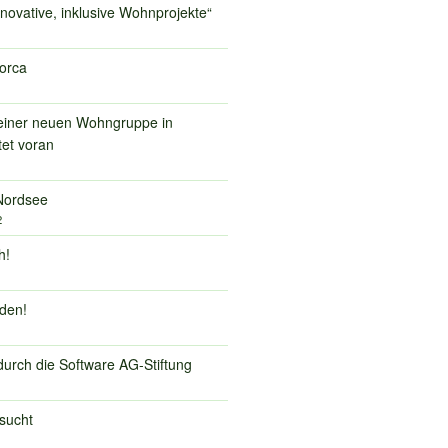
novative, inklusive Wohnprojekte“
lorca
einer neuen Wohngruppe in
tet voran
Nordsee
2
h!
den!
durch die Software AG-Stiftung
esucht