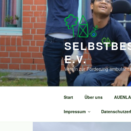
Zum
Inhalt
springen
SELBSTBE
E.V.
Verein zur Förderung ambulant 
Start
Über uns
AUENLA
Impressum
Datenschutzer