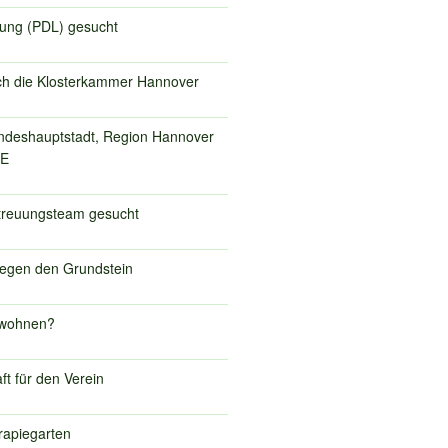
itung (PDL) gesucht
ch die Klosterkammer Hannover
ndeshauptstadt, Region Hannover
RE
treuungsteam gesucht
legen den Grundstein
 wohnen?
t für den Verein
rapiegarten