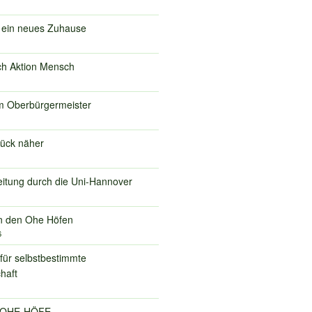
r ein neues Zuhause
ch Aktion Mensch
m Oberbürgermeister
tück näher
eitung durch die Uni-Hannover
 in den Ohe Höfen
6
 für selbstbestimmte
haft
o OHE-HÖFE