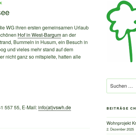
K
see
die WG ihren ersten gemeinsamen Urlaub
 schönen
Hof in West-Bargum
an der
rand, Bummeln in Husum, ein Besuch in
oog und vieles mehr stand auf dem
nicht ganz so mitspielte, hatten alle
Suche
nach:
1 557 55‬, E-Mail:
info(at)vswh.de
BEITRÄGE C
Wohnprojekt Kr
2. Dezember 2025