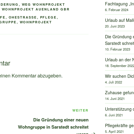
Fachtagung „In
NDERUNG
,
WEG WOHNPROJEKT
,
WOHNPROJEKT AUENLAND GBR
6. Februar 2024
FE
,
OHESTRASSE
,
PFLEGE
,
Urlaub auf Mal
GRUPPE
,
WOHNPROJEKT
20. Juni 2023
Die Gründung 
Sarstedt schrei
10. Februar 2023
Urlaub an der 
ntar
18. September 202
einen Kommentar abzugeben.
Wir suchen Dic
4. Juli 2022
Zuhause gefun
14. Juni 2021
Unterstützung 
Nächster
WEITER
6. Juni 2021
Beitrag
Die Gründung einer neuen
Pflegekräfte g
Wohngruppe in Sarstedt schreitet
5. April 2021