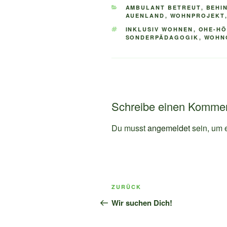
KATEGORIEN
AMBULANT BETREUT
,
BEHI
AUENLAND
,
WOHNPROJEKT
SCHLAGWÖRTER
INKLUSIV WOHNEN
,
OHE-HÖ
SONDERPÄDAGOGIK
,
WOHN
Schreibe einen Komme
Du musst
angemeldet
sein, um 
Beitragsnavigation
Vorheriger
ZURÜCK
Beitrag
Wir suchen Dich!