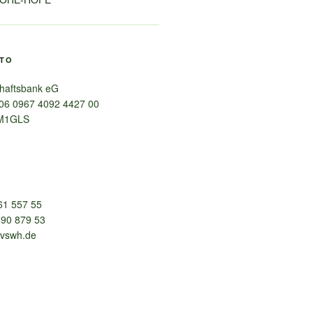
TO
haftsbank eG
06 0967 4092 4427 00
M1GLS
61 557 55
90 879 53
vswh.de