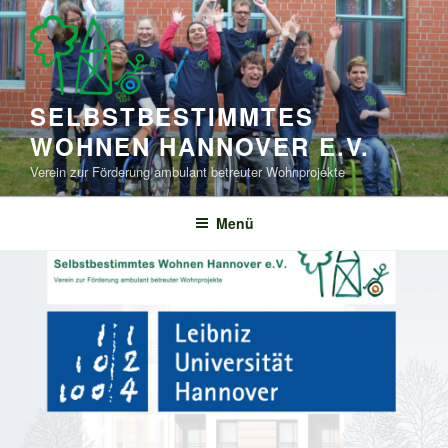
Zum
Inhalt
springen
SELBSTBESTIMMTES
WOHNEN HANNOVER E.V.
Verein zur Förderung ambulant betreuter Wohnprojekte
Menü