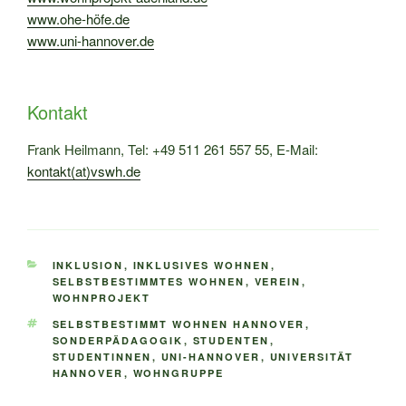
www.ohe-höfe.de
www.uni-hannover.de
Kontakt
Frank Heilmann, Tel: +49 511 261 557 55‬, E-Mail:
kontakt(at)vswh.de
KATEGORIEN
INKLUSION
,
INKLUSIVES WOHNEN
,
SELBSTBESTIMMTES WOHNEN
,
VEREIN
,
WOHNPROJEKT
SCHLAGWÖRTER
SELBSTBESTIMMT WOHNEN HANNOVER
,
SONDERPÄDAGOGIK
,
STUDENTEN
,
STUDENTINNEN
,
UNI-HANNOVER
,
UNIVERSITÄT
HANNOVER
,
WOHNGRUPPE